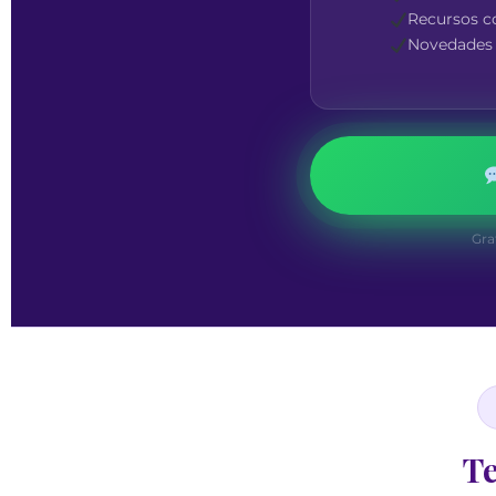
Gra
Te
par
Un materia