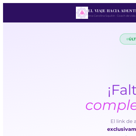
EL VIAJE HACIA ADEN
Ana Carolina Squitín · Coach de vida
ÚL
¡Fal
complet
El link de
exclusivam