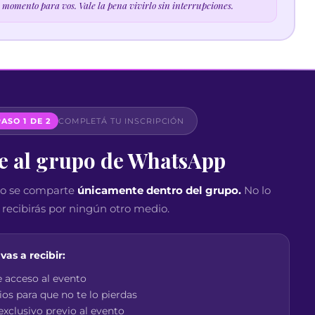
PASO 1 DE 2
COMPLETÁ TU INSCRIPCIÓN
e al grupo de WhatsApp
nto se comparte
únicamente dentro del grupo.
No lo
recibirás por ningún otro medio.
as a recibir:
e acceso al evento
os para que no te lo pierdas
xclusivo previo al evento
omplementarios de autoconocimiento
especiales del lanzamiento