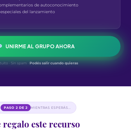
UNIRME AL GRUPO AHORA
tuito · Sin spam ·
Podés salir cuando quieras
PASO 2 DE 2
MIENTRAS ESPERÁS...
 regalo este recurso
a comenzar el camino
l práctico para prepararte para el evento y