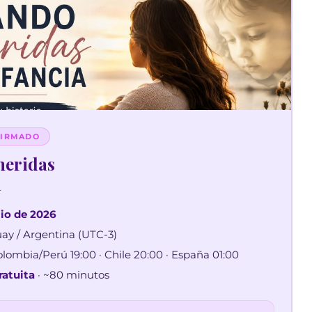
FIRMADO
heridas
a
lio de 2026
ay / Argentina (UTC-3)
olombia/Perú 19:00 · Chile 20:00 · España 01:00
ratuita
· ~80 minutos
 momento para vos. Vale la pena vivirlo sin interrupciones.