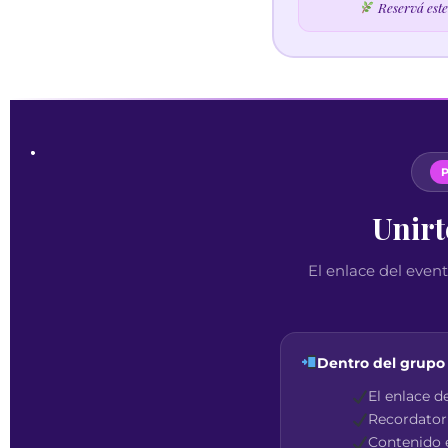
Unirt
El enlace del eve
Dentro del grupo v
El enlace d
Recordatori
Contenido e
Recursos c
Novedades 