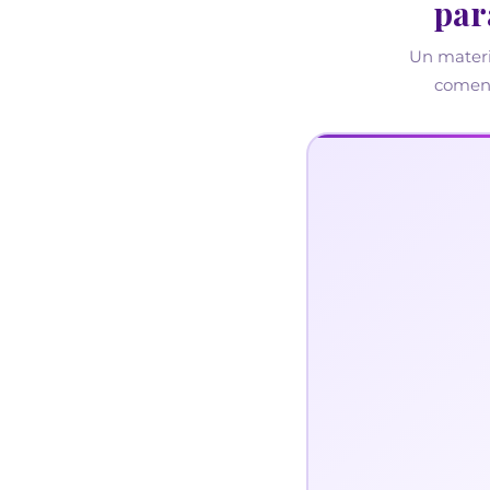
comenz
Y 
Un mater
histo