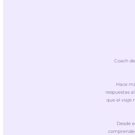
Coach de 
Hace má
respuestas a
que el viaje
Desde e
comprender s
Será