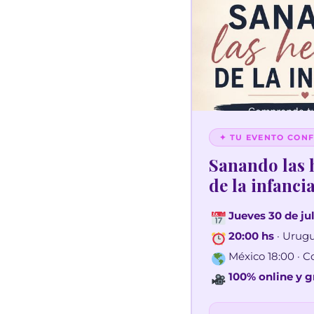
✦ TU EVENTO CON
Sanando las 
de la infanci
Jueves 30 de ju
20:00 hs
· Urugu
México 18:00 · C
100% online y g
Reservá este