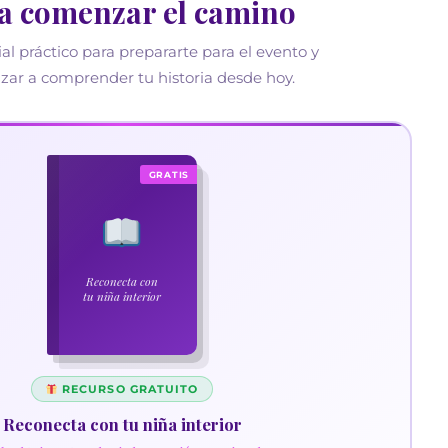
ar a comprender tu historia desde hoy.
GRATIS
Reconecta con
tu niña interior
RECURSO GRATUITO
Reconecta con tu niña interior
da el primer paso hacia la sanación emocional
ial práctico para comenzar a comprender tu
ria, identificar tus heridas emocionales y