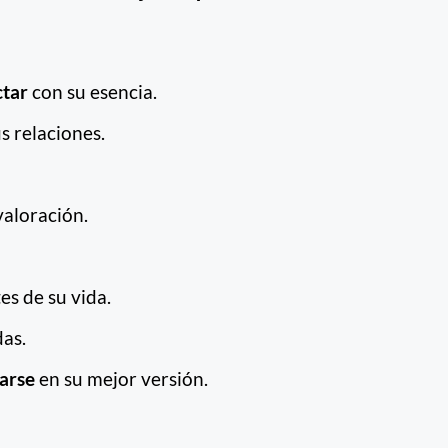
ctar
con su esencia.
s relaciones.
valoración.
es de su vida.
as.
arse
en su mejor versión.