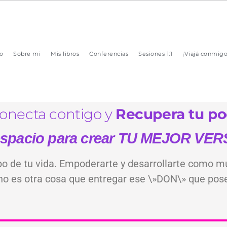
io
Sobre mi
Mis libros
Conferencias
Sesiones 1:1
¡Viajá conmigo
onecta contigo⁣ y
Recupera tu pod
spacio para crear TU MEJOR VE
bo de tu vida. Empoderarte y desarrollarte como 
 no es otra cosa que entregar ese \»DON\» que pos