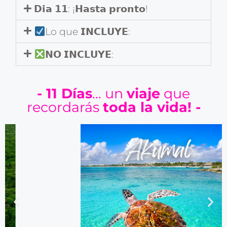
𝗗𝗶𝗮 𝟭𝟭: ¡𝗛𝗮𝘀𝘁𝗮 𝗽𝗿𝗼𝗻𝘁𝗼!
Lo que 𝗜𝗡𝗖𝗟𝗨𝗬𝗘:
𝗡𝗢 𝗜𝗡𝗖𝗟𝗨𝗬𝗘:
- 11 Días
... un
viaje
que
recordarás
toda la vida! -