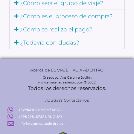
¿Cómo será el grupo de viaje?
¿Cómo es el proceso de compra?
¿Cómo se realiza el pago?
¿Todavía con dudas?
Acerca de EL VIAJE HACIA ADENTRO
Creado por Ana Carolina Squitín.
www.elviajehaciaadentro.com ® 2022.
Todos los derechos reservados.
¿Dudas? Contactanos
+529831049069 MEXICO
+598 99818732 URUGUAY
info@elviajehaciaadentro.com