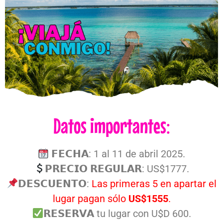
Datos importantes:
𝗙𝗘𝗖𝗛𝗔: 1 al 11 de abril 2025.⁣
𝗣𝗥𝗘𝗖𝗜𝗢 𝗥𝗘𝗚𝗨𝗟𝗔𝗥: US$1777.
𝗗𝗘𝗦𝗖𝗨𝗘𝗡𝗧𝗢:
Las primeras 5 en apartar el
lugar pagan sólo
US$1555
.
𝗥𝗘𝗦𝗘𝗥𝗩𝗔 tu lugar con U$D 600.⁣