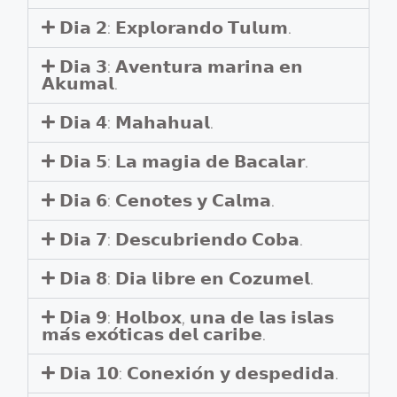
𝗗𝗶𝗮 𝟮: 𝗘𝘅𝗽𝗹𝗼𝗿𝗮𝗻𝗱𝗼 𝗧𝘂𝗹𝘂𝗺.
𝗗𝗶𝗮 𝟯: 𝗔𝘃𝗲𝗻𝘁𝘂𝗿𝗮 𝗺𝗮𝗿𝗶𝗻𝗮 𝗲𝗻
𝗔𝗸𝘂𝗺𝗮𝗹.
𝗗𝗶𝗮 𝟰: 𝗠𝗮𝗵𝗮𝗵𝘂𝗮𝗹.
𝗗𝗶𝗮 𝟱: 𝗟𝗮 𝗺𝗮𝗴𝗶𝗮 𝗱𝗲 𝗕𝗮𝗰𝗮𝗹𝗮𝗿.
𝗗𝗶𝗮 𝟲: 𝗖𝗲𝗻𝗼𝘁𝗲𝘀 𝘆 𝗖𝗮𝗹𝗺𝗮.
𝗗𝗶𝗮 𝟳: 𝗗𝗲𝘀𝗰𝘂𝗯𝗿𝗶𝗲𝗻𝗱𝗼 𝗖𝗼𝗯𝗮.
𝗗𝗶𝗮 𝟴: 𝗗𝗶𝗮 𝗹𝗶𝗯𝗿𝗲 𝗲𝗻 𝗖𝗼𝘇𝘂𝗺𝗲𝗹.
𝗗𝗶𝗮 𝟵: 𝗛𝗼𝗹𝗯𝗼𝘅, 𝘂𝗻𝗮 𝗱𝗲 𝗹𝗮𝘀 𝗶𝘀𝗹𝗮𝘀
𝗺𝗮́𝘀 𝗲𝘅𝗼́𝘁𝗶𝗰𝗮𝘀 𝗱𝗲𝗹 𝗰𝗮𝗿𝗶𝗯𝗲.
𝗗𝗶𝗮 𝟭𝟬: 𝗖𝗼𝗻𝗲𝘅𝗶𝗼́𝗻 𝘆 𝗱𝗲𝘀𝗽𝗲𝗱𝗶𝗱𝗮.